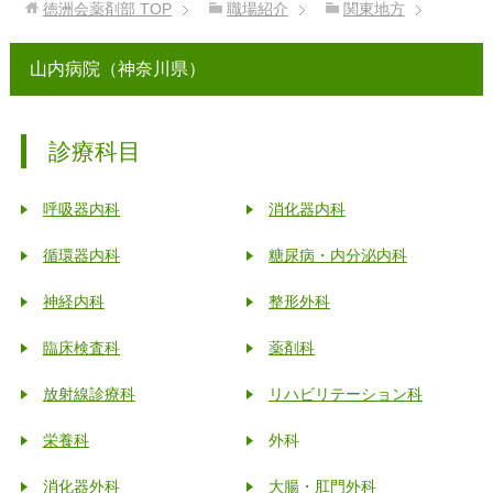
徳洲会薬剤部
TOP
職場紹介
関東地方
山内病院（神奈川県）
診療科目
呼吸器内科
消化器内科
循環器内科
糖尿病・内分泌内科
神経内科
整形外科
臨床検査科
薬剤科
放射線診療科
リハビリテーション科
栄養科
外科
消化器外科
大腸・肛門外科