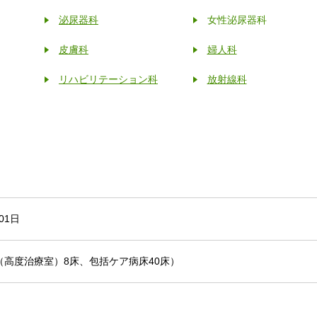
泌尿器科
女性泌尿器科
皮膚科
婦人科
リハビリテーション科
放射線科
01日
U（高度治療室）8床、包括ケア病床40床）