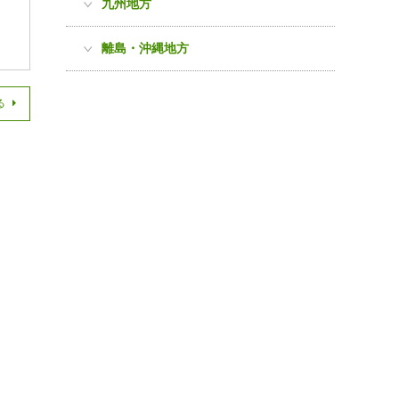
九州地方
離島・沖縄地方
る