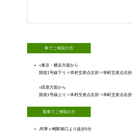
車でご来院の方
○東京・横浜方面から
国道1号線下り⇒本村交差点左折⇒幸町交差点右折約
○田原方面から
国道1号線上り⇒本村交差点右折⇒幸町交差点右折約
電車でご来院の方
JR茅ヶ崎駅南口より徒歩5分