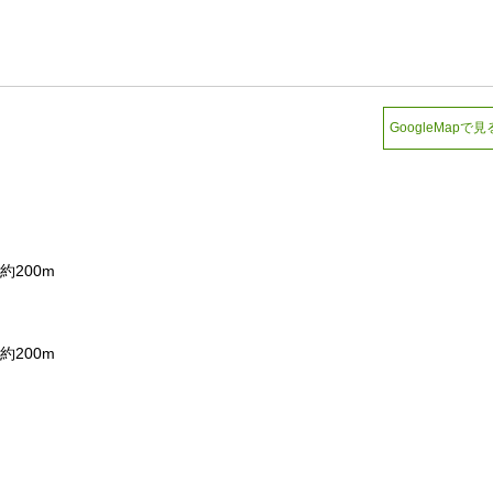
GoogleMapで見
200m
200m