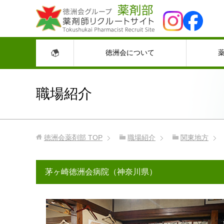
徳洲会について
職場紹介
徳洲会薬剤部
TOP
職場紹介
関東地方
茅ヶ崎徳洲会病院（神奈川県）