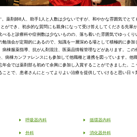
です。薬剤師8人、助手1人と人数は少ないですが、和やかな雰囲気でとて
ことができ、初歩的な質問にも親身になって受け答えしてくださる先輩
比べると診療科や症例数は少ないものの、落ち着いた雰囲気でゆっくり
の勉強会が定期的にあるので、知識を一層深める場として積極的に参加
、病棟服薬指導、抗がん剤混注、医薬品情報管理などがあります。この
会、病棟カンファレンスにも参加して他職種と連携を図っています。他
忘年会では薬剤部も初めて余興に参加し入賞することができました。こ
ることで、患者さんにとってよりよい治療を提供していけると思い日々
呼吸器内科
循環器内科
外科
消化器外科