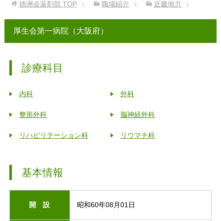
徳洲会薬剤部
TOP
職場紹介
近畿地方
厚生会第一病院（大阪府）
診療科目
内科
外科
整形外科
脳神経外科
リハビリテーション科
リウマチ科
基本情報
開 設
昭和60年08月01日