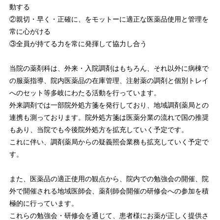
動する
②親切・早く・正確に、をモットーに適正な医薬品使用と管理を
常に心がける
③全員が持てる力を常に発揮して協力し合う
当院の薬剤科は、外来・入院調剤はもちろん、それ以外に病棟で
の服薬指導、院内医薬品の在庫管理、注射薬の調剤と個別トレイ
へのセット等多岐にわたる活動を行っています。
外来調剤では一部院外処方箋を発行しており、地域調剤薬局との
連携も測っております。院外処方箋は医薬分業の流れで国の推奨
もあり、当院でも今後院外処方を拡充していく予定です。
これに伴い、調剤薬局からの疑義照会業務も拡充していく予定で
す。
また、医薬品の適正使用の観点から、院内での勉強会の開催、院
外で開催される地域医師会、薬剤師会開催の研修会への参加を積
極的に行っています。
これらの勉強会・研修会を通じて、患者様にお薬が正しく提供さ