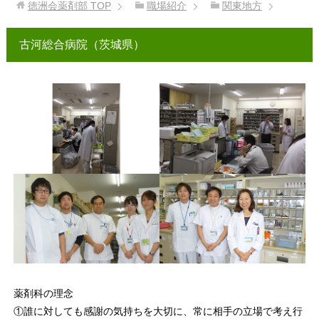
徳洲会薬剤部
TOP
職場紹介
関東地方
古河総合病院（茨城県）
薬剤科の理念
①誰に対しても感謝の気持ちを大切に、常に相手の立場で考え行