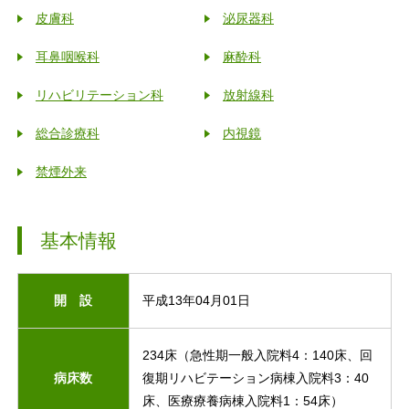
皮膚科
泌尿器科
耳鼻咽喉科
麻酔科
リハビリテーション科
放射線科
総合診療科
内視鏡
禁煙外来
基本情報
開 設
平成13年04月01日
234床（急性期一般入院料4：140床、回
病床数
復期リハビテーション病棟入院料3：40
床、医療療養病棟入院料1：54床）