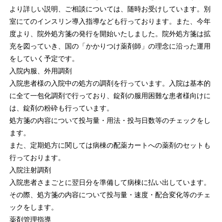
より詳しい説明、ご相談については、随時お受けしています。別
室にてのインスリン導入指導なども行っております。また、今年
度より、院外処方箋の発行を開始いたしました。院外処方箋は拡
充を図っていき、国の「かかりつけ薬剤師」の理念に沿った運用
をしていく予定です。
入院内服、外用調剤
入院患者様の入院中の処方の調剤を行っています。入院は基本的
に全て一包化調剤で行っており、錠剤の服用困難な患者様向けに
は、錠剤の粉砕も行っています。
処方箋の内容について投与量・用法・投与日数等のチェックをし
ます。
また、定期処方に関しては病棟の配薬カートへの薬剤のセットも
行っております。
入院注射調剤
入院患者さまごとに翌日分を準備して病棟に払い出しています。
その際、処方箋の内容について投与量・速度・配合変化等のチェ
ックをします。
薬剤管理指導