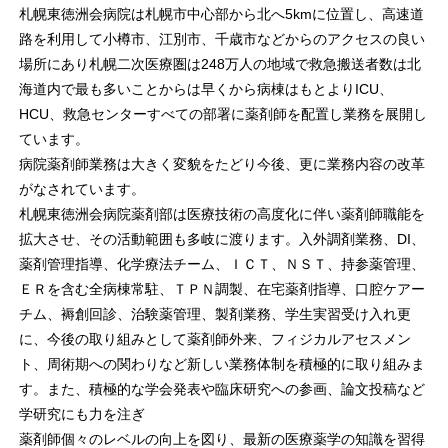
札幌東徳洲会病院は札幌市中心部から北へ5kmに位置し、高速道
路を利用して小樽市、江別市、千歳市などからのアクセスの良い
場所にあり札幌二次医療圏は248万人の地域で救急搬送者数は北
海道内で最も多いことからは早くから病棟はもとよりICU、
HCU、救急センターすべての部署に薬剤師を配置し業務を展開し
ています。
病院薬剤師業務は大きく変貌をたどり今後、更に業務内容の改革
がなされています。
札幌東徳洲会病院薬剤部は医療技術の高度化に伴い薬剤師職能を
拡大させ、その活動範囲も多岐に渡ります。入外調剤業務、DI、
薬剤管理指導、化学療法チーム、ＩＣＴ、ＮＳＴ、持参薬管理、
ＥＲを含む全病棟常駐、ＴＰＮ調製、在宅薬剤指導、口腔ケアー
チム、褥創回診、治験薬管理、製剤業務、学生実習受け入れ更
に、今後の取り組みとして薬剤師外来、フィジカルアセスメン
ト、周術期への関わりなど新しい業務体制を積極的に取り組みま
す。また、積極的な学会発表や臨床研究への参画、論文投稿など
学研究にも力を注ぎ
薬剤師個々のレベルの向上を図り、最新の医療薬学の知識を習得