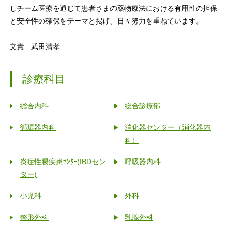
しチーム医療を通じて患者さまの薬物療法における有用性の担保
と安全性の確保をテーマと掲げ、日々努力を重ねています。
文責 武田清孝
診療科目
総合内科
総合診療部
循環器内科
消化器センター（消化器内
科）
炎症性腸疾患ｾﾝﾀｰ(IBDセン
呼吸器内科
ター)
小児科
外科
整形外科
乳腺外科