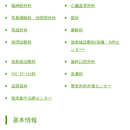
脳神経外科
心臓血管外科
耳鼻咽喉科・頭頸部外科
眼科
形成外科
麻酔科
病理診断科
放射線診断科(画像・IVRセ
ンター)
放射線治療科
歯科口腔外科
ﾘﾊﾋﾞﾘﾃｰｼｮﾝ科
皮膚科
泌尿器科
整形外科外傷センター
救急集中治療センター
基本情報