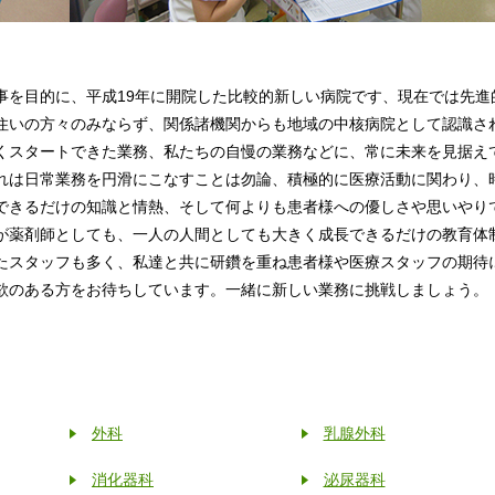
事を目的に、平成19年に開院した比較的新しい病院です、現在では先進
住いの方々のみならず、関係諸機関からも地域の中核病院として認識さ
くスタートできた業務、私たちの自慢の業務などに、常に未来を見据え
れは日常業務を円滑にこなすことは勿論、積極的に医療活動に関わり、
できるだけの知識と情熱、そして何よりも患者様への優しさや思いやり
が薬剤師としても、一人の人間としても大きく成長できるだけの教育体
たスタッフも多く、私達と共に研鑽を重ね患者様や医療スタッフの期待
欲のある方をお待ちしています。一緒に新しい業務に挑戦しましょう。
外科
乳腺外科
消化器科
泌尿器科