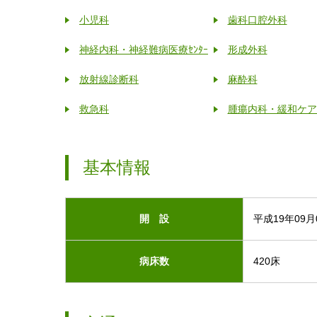
小児科
歯科口腔外科
神経内科・神経難病医療ｾﾝﾀｰ
形成外科
放射線診断科
麻酔科
救急科
腫瘍内科・緩和ケア
基本情報
開 設
平成19年09月
病床数
420床