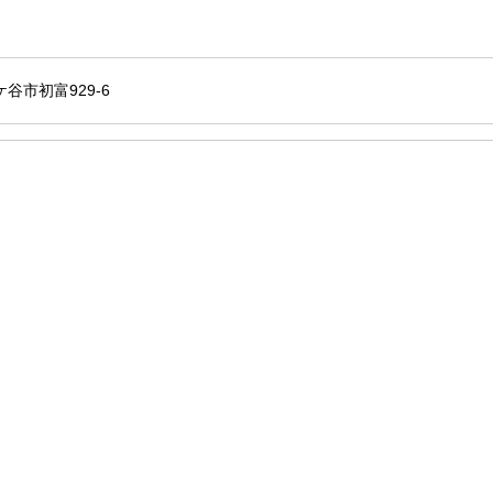
鎌ケ谷市初富929-6