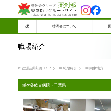
徳洲会について
職場紹介
徳洲会薬剤部
TOP
職場紹介
関東地方
鎌ケ谷総合病院（千葉県）