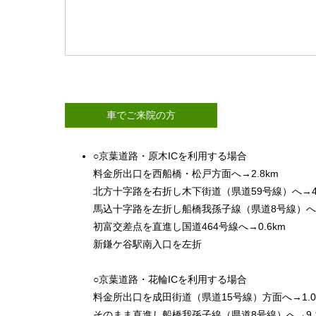
車でご来院の方
○京葉道路・原木ICを利用する場合
料金所出口を西船橋・松戸方面へ→2.8km
北方十字路を右折し木下街道（県道59号線）へ→4.
馬込十字路を左折し船橋我孫子線（県道8号線）へ→
初富交差点を直進し国道464号線へ→0.6km
新鎌ケ谷駅南入口を左折
○京葉道路・花輪ICを利用する場合
料金所出口を成田街道（県道15号線）方面へ→1.0
そのまま直進し船橋我孫子線（県道8号線）へ→9.1