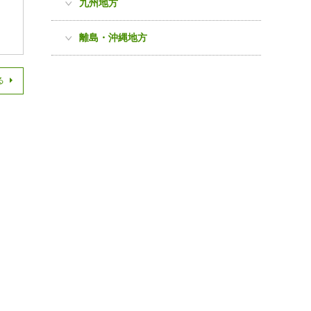
九州地方
離島・沖縄地方
る