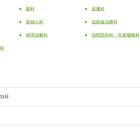
眼科
皮膚科
産婦人科
放射線治療科
病理診断科
頭頸部外科・耳鼻咽喉科
科
01日