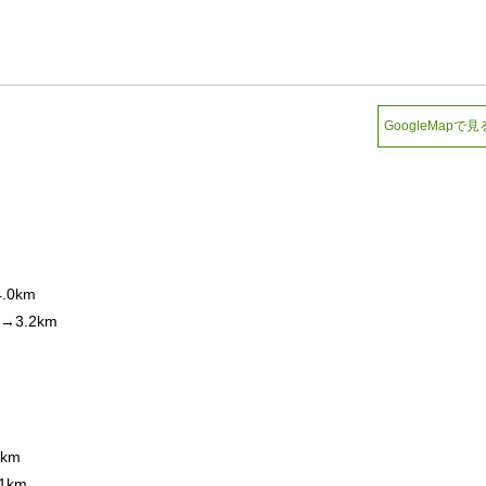
GoogleMapで見
0km
3.2km
km
km