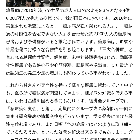
糖尿病は2019年時点で世界の成人人口のおよそ9.3％となる4億
6,300万人が抱える病気です。我が国日本においても、2016年に
実施された調査によると、「糖尿病が強く疑われる人」、「糖尿
病の可能性を否定できない人」を合わせた約2,000万人の糖尿病
患者および予備群がいると推定されています。糖尿病は、血管や
神経を傷つけ様々な合併症を引き起こします。「三大合併症」と
言われる糖尿病性腎症、網膜症、末梢神経障害をはじめ、動脈硬
化性疾患である狭心症や心筋梗塞、脳梗塞や脳出血、また最近で
は認知症の発症や癌の増加にも関わっている事がわかりました。
これから皆さんが専門性を持って様々な疾患に携わっていく中で
も、至る所で糖尿病が関連してきます。糖尿病の知識を備える事
は、いわば基礎を固める事にもなります。徳洲会グループでは
「糖尿病研究会」と題し、定期的にグループ内の薬剤師が一同に
集まり研究発表や情報交換を行っています。学会発表に向けた経
験を積む場であり、また日頃「他の施設ではどのように取り組ん
でいるだろうか」といった疑問を解決出来る場でもあります。グ
ループのスケールメリットを活かし、共に治療に向き合う同志を