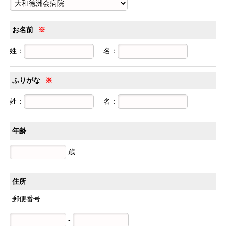
お名前
※
姓：
名：
ふりがな
※
姓：
名：
年齢
歳
住所
郵便番号
-